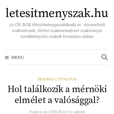
Skip
letesitmenyszak.hu
to
content
Az ÓE BGK létesítménygazdálkodó és -üzemeltető
szakmérnök, illetve szakmenedzser szakirányú
továbbképzési szakok hivatalos oldala
Keresé
MENU
SZAKMAI LÁTOGATÁS
Hol találkozik a mérnöki
elmélet a valósággal?
Posted
on
2026.05.13.
by
admin