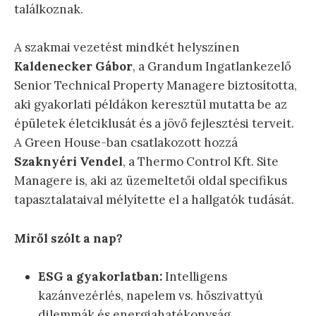
találkoznak.
A szakmai vezetést mindkét helyszínen
Kaldenecker Gábor
, a Grandum Ingatlankezelő
Senior Technical Property Managere biztosította,
aki gyakorlati példákon keresztül mutatta be az
épületek életciklusát és a jövő fejlesztési terveit.
A Green House-ban csatlakozott hozzá
Szaknyéri Vendel
, a Thermo Control Kft. Site
Managere is, aki az üzemeltetői oldal specifikus
tapasztalataival mélyítette el a hallgatók tudását.
Miről szólt a nap?
ESG a gyakorlatban:
Intelligens
kazánvezérlés, napelem vs. hőszivattyú
dilemmák és energiahatékonyság.