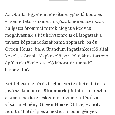
Az Óbudai Egyetem létesítménygazdálkodó és
-üzemeltető szakmérnök/szakmenedzser szak
hallgatói örömmel tettek eleget a kedves
meghívásnak, s két helyszínre is ellátogattak a
tavaszi képzési időszakban: Shopmark-ba és
Green House-ba. A Grandum Ingatlankezelő által
kezelt, a Gránit Alapkezelő portfóliójához tartozó
épületek tökéletes „élő laboratóriumnak”
bizonyultak.
Két teljesen eltérő világba nyertek betekintést a
jövő szakemberei:
Shopmark
(Retail) – fókuszban
a komplex kiskereskedelmi üzemeltetés és a
vásárlói élmény.
Green House
(Office) – ahol a
fenntarthatóság és a modern irodai igények