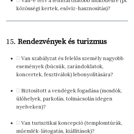
Van-e terv a fenntarthatóbb működésre (pl.
közösségi kertek, esővíz-hasznosítás)?
15.
Rendezvények és turizmus
Van szabályzat és felelős személy nagyobb
események (búcsúk, zarándoklatok,
koncertek, fesztiválok) lebonyolítására?
Biztosított a vendégek fogadása (mosdók,
ülőhelyek, parkolás, tolmácsolás idegen
nyelveken)?
Van turisztikai koncepció (templomtúrák,
műemlék-látogatás, kiállítások)?