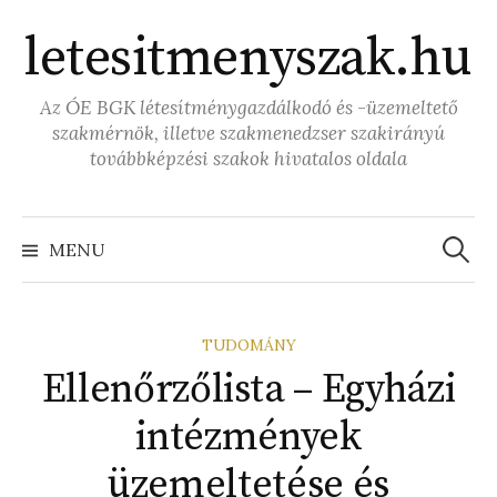
Skip
letesitmenyszak.hu
to
content
Az ÓE BGK létesítménygazdálkodó és -üzemeltető
szakmérnök, illetve szakmenedzser szakirányú
továbbképzési szakok hivatalos oldala
Keresé
MENU
TUDOMÁNY
Ellenőrzőlista – Egyházi
intézmények
üzemeltetése és